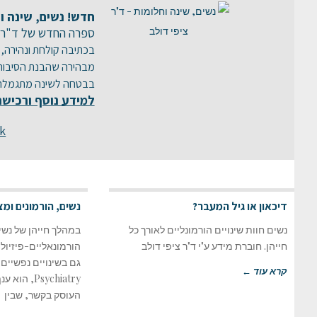
חדש! נשים, שינה ו
ספרה החדש של ד"ר צ
בכתיבה קולחת ונהירה, 
מבהירה שהבנת הסיבות ל
בבטחה לשינה מתגמלת
למידע נוסף ורכישה
k
דיכאון או גיל המעבר?
נשים, הורמונים ומצ
נשים חוות שינויים הורמונליים לאורך כל
במהלך חייהן של נשי
חייהן. חוברת מידע ע"י ד"ר ציפי דולב
הורמונאליים-פיזיולו
קרא עוד ←
Psychiatry,
העוסק בקשר, שבין