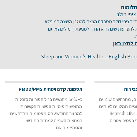
חלומות
יפי דולב.
ד"ר ציפי דולב מספקת הצצה למנגנון השינה המופלא,
הפרעות שינה היא הדרך למניעתן, ומוליכה אותנו
.
 לחצו כאן
Sleep and Women's Health – English Boo
בי רוח
תסמונת קדם ויסתית PMDD/PMS
ם, מתרחשים שינויים
כ- 80% מהנשים בגיל הפוריות סובלות
גיים המלווים לעיתים
מתופעות פיסיות ונפשיות הקשורות
גם בשינויים נפשיים. Reproductive
למחזור החודשי. הסימפטומים מתרחשים
 הוא ענף בפסיכיאטריה
במחצית השנייה למחזור החודשי
ומסתיימים עם